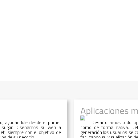
Aplicaciones m
o, ayudándole desde el primer
Desarrollamos todo ti
 surgir. Diseñamos su web a
como de forma nativa. Deb
et, siempre con el objetivo de
generación los usuarios se c
ios de su negocio.
facilitando su visualización d